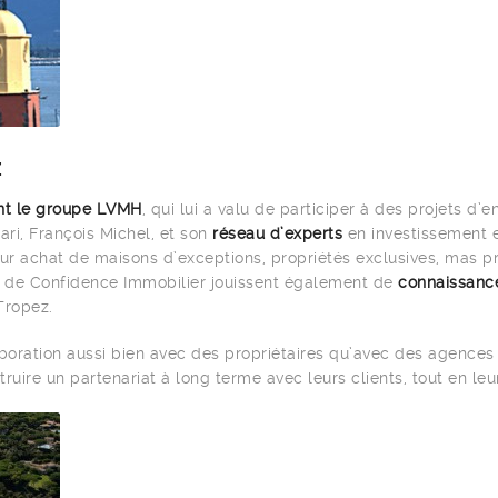
z
nt le groupe LVMH
, qui lui a valu de participer à des projets 
ri, François Michel, et son
réseau d’experts
en investissement e
tur achat de maisons d’exceptions, propriétés exclusives, mas p
rs de Confidence Immobilier jouissent également de
connaissanc
Tropez.
aboration aussi bien avec des propriétaires qu’avec des agences i
struire un partenariat à long terme avec leurs clients, tout en le