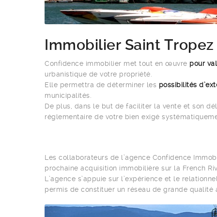
Immobilier Saint Tropez
Confidence immobilier met tout en œuvre
pour val
urbanistique de votre propriété.
Elle permettra de déterminer les
possibilités d’ex
municipalités.
De plus, dans le but de faciliter la vente et son 
réglementaire de votre bien exigé systématiquemen
Les collaborateurs de l’agence Confidence Immobili
prochaine acquisition immobilière sur la French Riv
L’agence s’appuie sur l’expérience et le relationn
permis de constituer un réseau de grande qualité