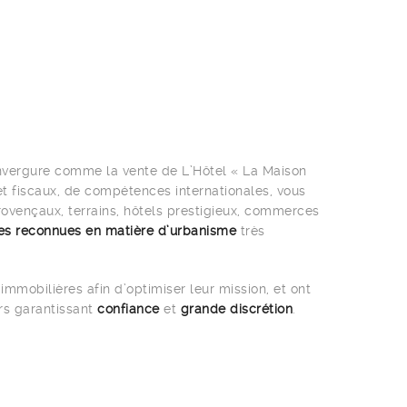
d’envergure comme la vente de L’Hôtel « La Maison
t fiscaux, de compétences internationales, vous
rovençaux, terrains, hôtels prestigieux, commerces
es reconnues en matière d’urbanisme
très
mmobilières afin d’optimiser leur mission, et ont
urs garantissant
confiance
et
grande discrétion
.