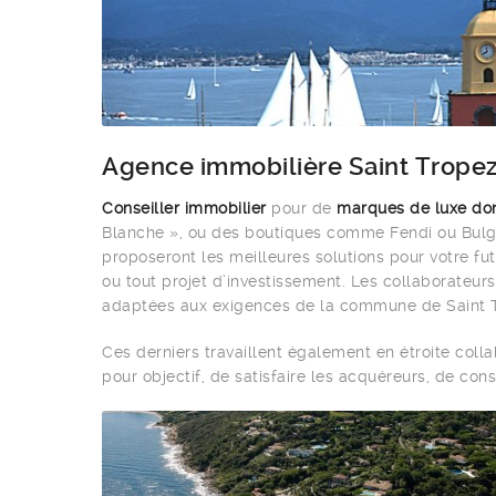
Agence immobilière Saint Trope
Conseiller immobilier
pour de
marques de luxe do
Blanche », ou des boutiques comme Fendi ou Bulga
proposeront les meilleures solutions pour votre fu
ou tout projet d’investissement. Les collaborateu
adaptées aux exigences de la commune de Saint 
Ces derniers travaillent également en étroite coll
pour objectif, de satisfaire les acquéreurs, de con