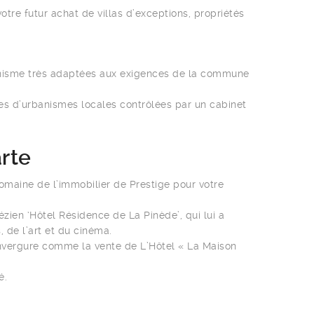
tre futur achat de villas d’exceptions, propriétés
anisme très adaptées aux exigences de la commune
es d’urbanismes locales contrôlées par un cabinet
arte
omaine de l’immobilier de Prestige pour votre
ézien ‘Hôtel Résidence de La Pinède’, qui lui a
 de l’art et du cinéma.
’envergure comme la vente de L’Hôtel « La Maison
é.