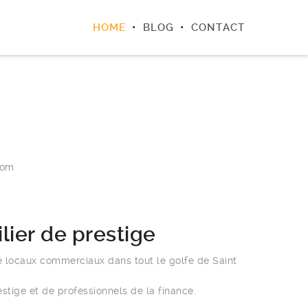
HOME
BLOG
CONTACT
com
lier de prestige
e locaux commerciaux dans tout le golfe de Saint
stige et de professionnels de la finance.