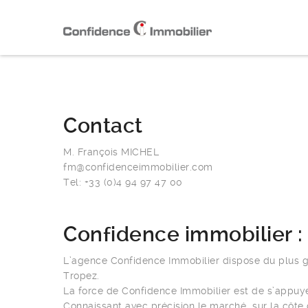
Contact
M. François MICHEL
fm@confidenceimmobilier.com
Tel: +33 (0)4 94 97 47 00
Confidence immobilier :
L’agence Confidence Immobilier dispose du plus gr
Tropez.
La force de Confidence Immobilier est de s’appuyer
Connaissant avec précision le marché sur la côte d