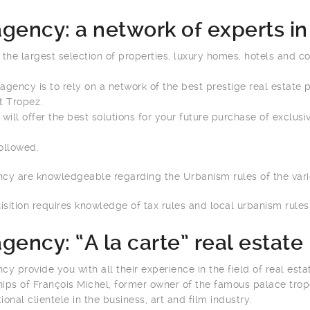
ency: a network of experts in 
the largest selection of properties, luxury homes, hotels and c
gency is to rely on a network of the best prestige real estate p
t Tropez.
 will offer the best solutions for your future purchase of exclusi
followed.
ncy are knowledgeable regarding the Urbanism rules of the vari
ition requires knowledge of tax rules and local urbanism rules 
ency: “A la carte” real estate
y provide you with all their experience in the field of real esta
hips of François Michel, former owner of the famous palace tro
ional clientele in the business, art and film industry.