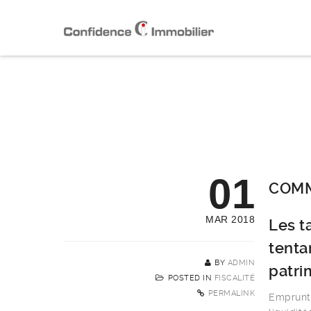
01
COMM
MAR 2018
Les t
tenta
BY
ADMIN
patri
POSTED IN
FISCALITÉ
PERMALINK
Emprunte